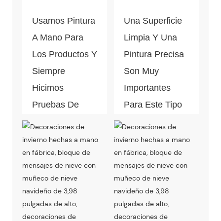
Usamos Pintura
Una Superficie
A Mano Para
Limpia Y Una
Los Productos Y
Pintura Precisa
Siempre
Son Muy
Hicimos
Importantes
Pruebas De
Para Este Tipo
Caída Antes De
De Pieza De
La Producción
Decoración Del
En Masa.
Hogar. El
Control De
Calidad Está
Bajo El Proceso