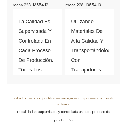
De Cada Paso
De La
Producción
La Calidad Es
Utilizando
Masiva.
Supervisada Y
Materiales De
Controlada En
Alta Calidad Y
Cada Proceso
Transportándolos
De Producción.
Con
Todos Los
Trabajadores
Materiales
Profesionales,
Pueden Pasar
La Calidad De
La Prueba De
Los Productos
Todos los materiales que utilizamos son seguros y respetuosos con el medio
ambiente.
Calidad Y
Está
La calidad es supervisada y controlada en cada proceso de
Respetuosos
Garantizada.
producción.