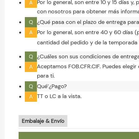
Por lo general, son entre 10 y 15 días y
A
con nosotros para obtener más informa
¿Qué pasa con el plazo de entrega par
Q
Por lo general, son entre 40 y 60 días 
A
cantidad del pedido y de la temporada e
¿Cuáles son sus condiciones de entreg
Q
Aceptamos FOB.CFR.CIF. Puedes elegir 
A
para ti.
Qué’¿Pago?
Q
TT o LC a la vista.
A
Embalaje & Envío