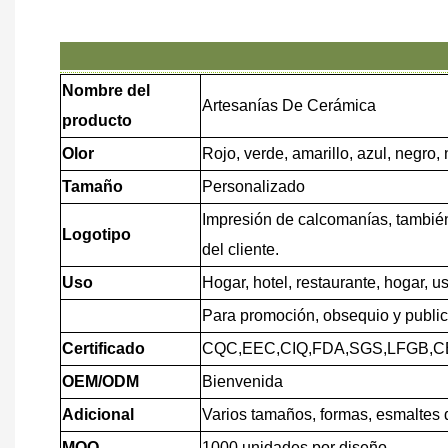
Nombre del
Artesanías De Cerámica
producto
Olor
Rojo, verde, amarillo, azul, negro,
Tamaño
Personalizado
Impresión de calcomanías, también
Logotipo
del cliente.
Uso
Hogar, hotel, restaurante, hogar, us
Para promoción, obsequio y public
Certificado
CQC,EEC,CIQ,FDA,SGS,LFGB,C
OEM/ODM
Bienvenida
Adicional
Varios tamaños, formas, esmaltes 
MOQ
1000 unidades por diseño