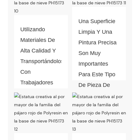
Una Superficie
Utilizando
Limpia Y Una
Materiales De
Pintura Precisa
Alta Calidad Y
Son Muy
Transportándolos
Importantes
Con
Para Este Tipo
Trabajadores
De Pieza De
Profesionales,
Decoración Del
La Calidad De
Hogar. El
Los Productos
Control De
Está
Calidad Está
Garantizada.
Bajo El Proceso