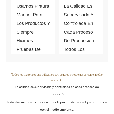
Usamos Pintura
La Calidad Es
De Cada Paso
Manual Para
Supervisada Y
De La
Los Productos Y
Controlada En
Producción
Siempre
Cada Proceso
Masiva.
Hicimos
De Producción.
Pruebas De
Todos Los
Caída Antes De
Materiales
La Producción
Pueden Pasar
En Masa.
La Prueba De
Todos los materiales que utilizamos son seguros y respetuosos con el medio
ambiente.
Calidad Y
La calidad es supervisada y controlada en cada proceso de
Respetuosos
producción.
Con El Medio
Todos los materiales pueden pasar la prueba de calidad y respetuosos
Ambiente.
con el medio ambiente.