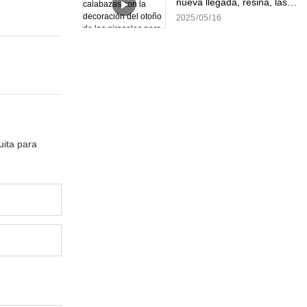
nueva llegada, resina, las
calabazas con la
2025
05
16
decoración del otoño de los
girasoles para el hogar
uita para