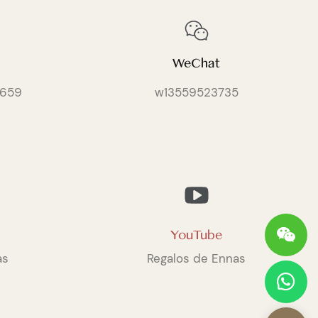
WeChat
659
w13559523735
YouTube
as
Regalos de Ennas