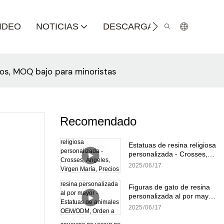
IDEO
NOTICIAS
DESCARGA DE CATÁLOGO
dos, MOQ bajo para minoristas
Recomendado
Estatuas de resina religiosa
personalizada - Crosses,
Ángeles, Virgen María,
2025
06
17
Precios a granel
Figuras de gato de resina
personalizada al por mayor
- Estatuas de animales
2025
06
17
OEM/ODM, Orden a granel
disponible