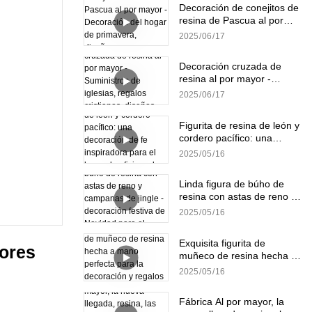
Decoración de conejitos de
resina de Pascua al por
mayor - Decoración del
2025
06
17
hogar de primavera,
diseños personalizados
Decoración cruzada de
resina al por mayor -
Suministros de iglesias,
2025
06
17
regalos cristianos, diseños
personalizados
Figurita de resina de león y
cordero pacífico: una
decoración de fe
2025
05
16
inspiradora para el hogar,
la oficina y la iglesia
Linda figura de búho de
resina con astas de reno y
campanas de jingle -
2025
05
16
decoración festiva de
Navidad para el hogar y la
Exquisita figurita de
oficina
ores 
muñeco de resina hecha a
mano perfecta para la
2025
05
16
decoración y regalos del
hogar de Navidad
Fábrica Al por mayor, la