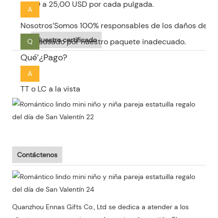
10,00 a 25,00 USD por cada pulgada.
A
Nosotros’Somos 100% responsables de los daños de la
Nuestro certificado
si’S causado por nuestro paquete inadecuado.
Q
Qué’¿Pago?
A
TT o LC a la vista
Contáctenos
Quanzhou Ennas Gifts Co., Ltd se dedica a atender a los