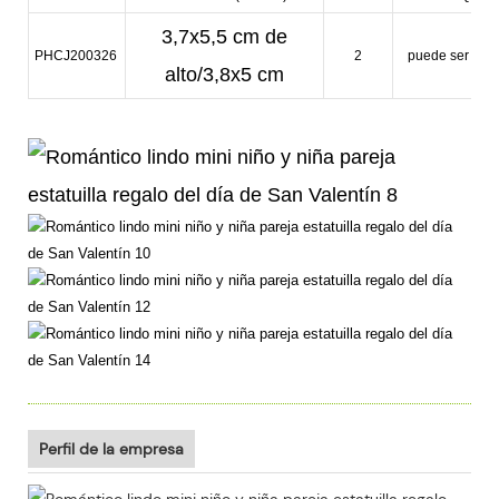
3,7x5,5 cm de
PHCJ200326
2
puede ser neg
alto/3,8x5 cm
Perfil de la empresa