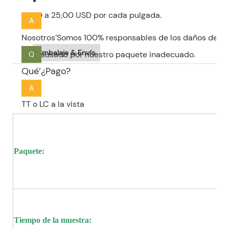
¿Qué tal su garantía de calidad?
10,00 a 25,00 USD por cada pulgada.
A
Nosotros’Somos 100% responsables de los daños de la
Embalaje & Envío
si’S causado por nuestro paquete inadecuado.
Q
Qué’¿Pago?
A
TT o LC a la vista
Paquete:
Tiempo de la muestra: