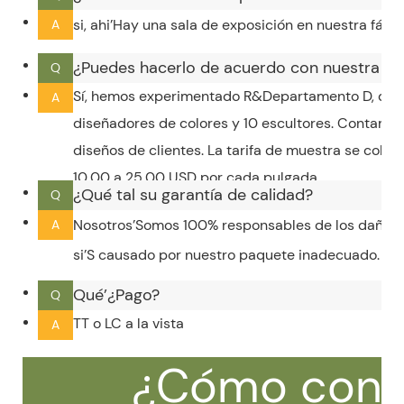
si, ahi’Hay una sala de exposición en nuestra fábr
A
¿Puedes hacerlo de acuerdo con nuestra ob
Q
Sí, hemos experimentado R&Departamento D, que 
A
diseñadores de colores y 10 escultores. Contamo
diseños de clientes. La tarifa de muestra se cobr
10,00 a 25,00 USD por cada pulgada.
¿Qué tal su garantía de calidad?
Q
Nosotros’Somos 100% responsables de los daños 
A
si’S causado por nuestro paquete inadecuado.
Qué’¿Pago?
Q
TT o LC a la vista
A
¿Cómo cont