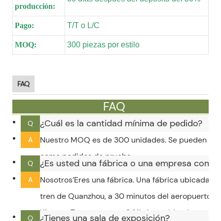
producción:
Pago:
T/T o L/C
MOQ:
300 piezas por estilo
FAQ
FAQ
¿Cuál es la cantidad mínima de pedido?
Q
Nuestro MOQ es de 300 unidades. Se pueden ace
A
como pedidos de prueba.
¿Es usted una fábrica o una empresa comer
Q
Nosotros’Eres una fábrica. Una fábrica ubicada e
A
tren de Quanzhou, a 30 minutos del aeropuerto de 
Xiamen. Tenemos otras 2 fábricas ubicadas en la
¿Tienes una sala de exposición?
Q