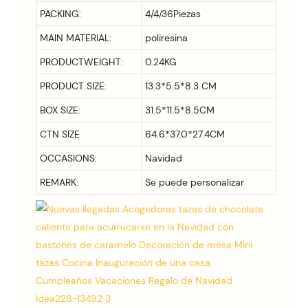
PACKING:
4/4/36Piezas
MAIN MATERIAL:
poliresina
PRODUCTWEIGHT:
0.24KG
PRODUCT SIZE:
13.3*5.5*8.3
CM
BOX SIZE:
31.5*11.5*8.5CM
CTN SIZE
64.6*37.0*27.4CM
OCCASIONS:
Navidad
REMARK:
Se puede personalizar