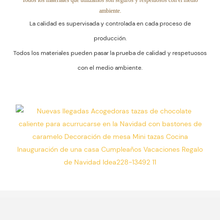
Hogar. El
Los Productos
ambiente.
Control De
Está
La calidad es supervisada y controlada en cada proceso de
Calidad Está
Garantizada.
producción.
Bajo El Proceso
Todos los materiales pueden pasar la prueba de calidad y respetuosos
De Cada Paso
con el medio ambiente.
De La
Producción
Masiva.