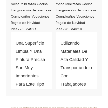
Con El Medio
Ambiente.
Una Superficie
Utilizando
Limpia Y Una
Materiales De
Pintura Precisa
Alta Calidad Y
Son Muy
Transportándolos
Importantes
Con
Para Este Tipo
Trabajadores
De Pieza De
Profesionales,
Decoración Del
La Calidad De
Todos los materiales que utilizamos son seguros y respetuosos con el medio