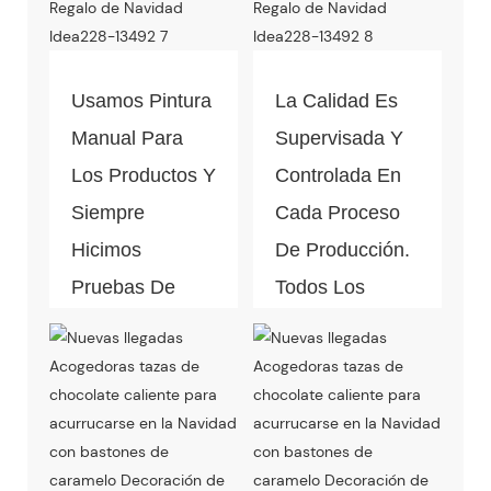
Usamos Pintura
La Calidad Es
Manual Para
Supervisada Y
Los Productos Y
Controlada En
Siempre
Cada Proceso
Hicimos
De Producción.
Pruebas De
Todos Los
Caída Antes De
Materiales
La Producción
Pueden Pasar
En Masa.
La Prueba De
Calidad Y
Respetuosos