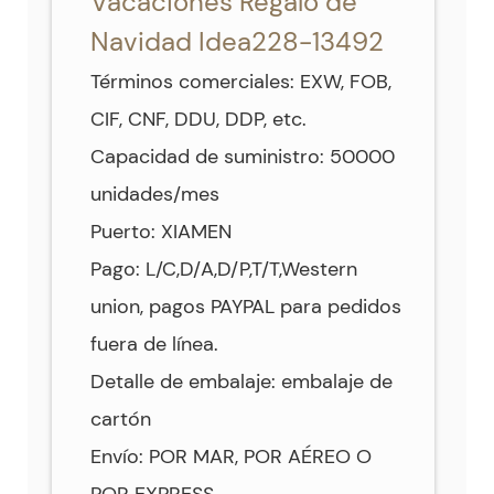
Vacaciones Regalo de
Navidad Idea228-13492
Términos comerciales: EXW, FOB,
CIF, CNF, DDU, DDP, etc.
Capacidad de suministro: 50000
unidades/mes
Puerto: XIAMEN
Pago: L/C,D/A,D/P,T/T,Western
union, pagos PAYPAL para pedidos
fuera de línea.
Detalle de embalaje: embalaje de
cartón
Envío: POR MAR, POR AÉREO O
POR EXPRESS.