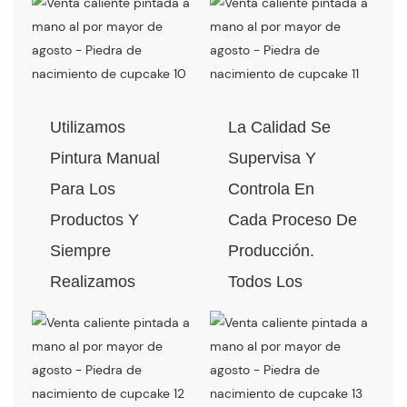
Utilizamos
La Calidad Se
Pintura Manual
Supervisa Y
Para Los
Controla En
Productos Y
Cada Proceso De
Siempre
Producción.
Realizamos
Todos Los
Pruebas De
Materiales
Caída Antes De
Pueden Pasar La
La Producción En
Prueba De
Masa.
Calidad Y