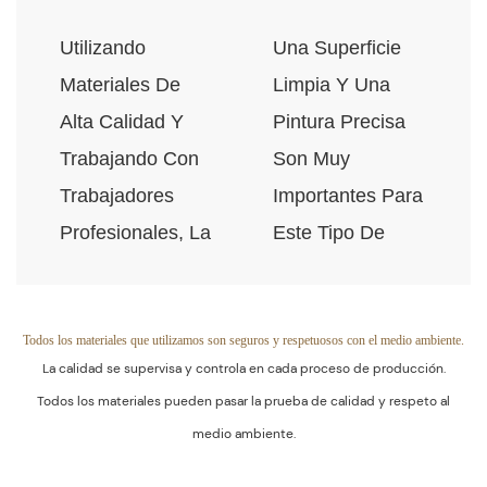
Respeto Al Medio
Utilizando
Una Superficie
Ambiente.
Materiales De
Limpia Y Una
Alta Calidad Y
Pintura Precisa
Trabajando Con
Son Muy
Trabajadores
Importantes Para
Profesionales, La
Este Tipo De
Calidad De Los
Pieza De
Productos Está
Decoración Del
Garantizada.
Hogar. El Control
Todos los materiales que utilizamos son seguros y respetuosos con el medio ambiente.
La calidad se supervisa y controla en cada proceso de producción.
De Calidad Está
Todos los materiales pueden pasar la prueba de calidad y respeto al
Presente En
medio ambiente.
Cada Paso Del