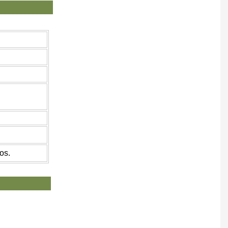
ONS
os.
WS