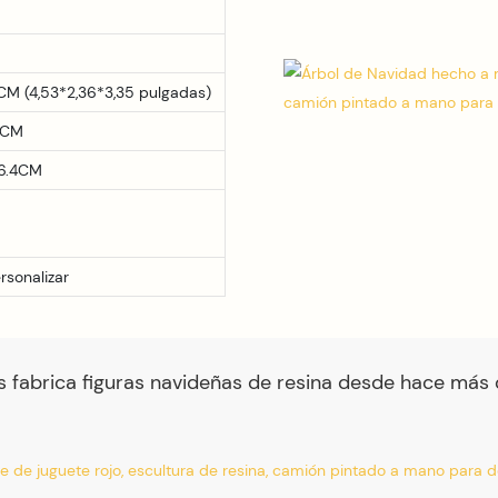
 CM (4,53*2,36*3,35 pulgadas)
.5CM
36.4CM
rsonalizar
s fabrica figuras navideñas de resina desde hace más 