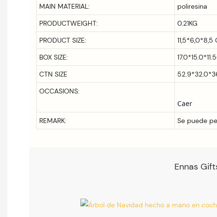
MAIN MATERIAL:
poliresina
PRODUCTWEIGHT:
0.21KG
PRODUCT SIZE:
11,5*6,0*8,5
BOX SIZE:
17.0*15.0*11
CTN SIZE
52.9*32.0*
OCCASIONS:
REMARK:
Se puede pe
Ennas Gift