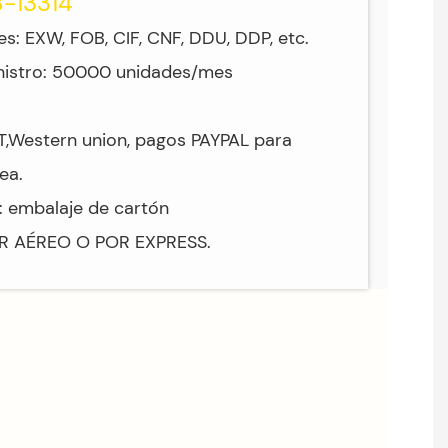
8-13314
s: EXW, FOB, CIF, CNF, DDU, DDP, etc.
nistro: 50000 unidades/mes
/T,Western union, pagos PAYPAL para
ea.
: embalaje de cartón
OR AÉREO O POR EXPRESS.