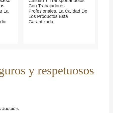
oceso
Calidad Y Transportándolos
os
Con Trabajadores
r La
Profesionales, La Calidad De
Los Productos Está
dio
Garantizada.
eguros y respetuosos
oducción.