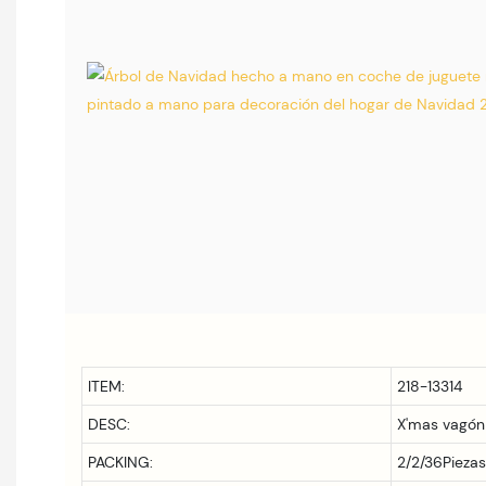
ITEM:
218-13314
DESC:
X'mas vagón
PACKING:
2/2/36Piezas