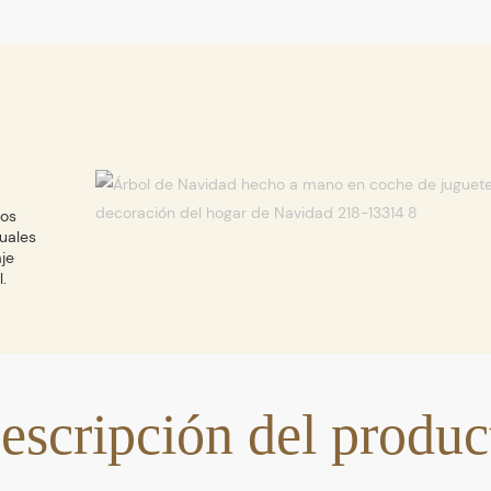
nos
uales
je
.
escripción del produc