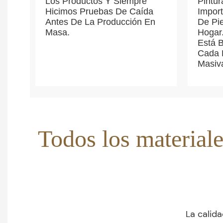
Los Productos Y Siempre
Pintu
Hicimos Pruebas De Caída
Import
Antes De La Producción En
De Pi
Masa.
Hogar.
Está 
Cada 
Masiv
Todos los materiale
La calid