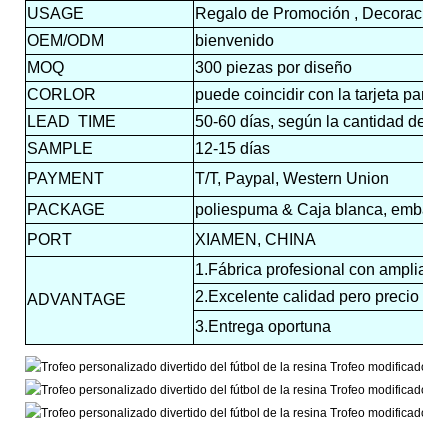
USAGE
Regalo de Promoción , Decoración 
OEM/ODM
bienvenido
MOQ
300 piezas por diseño
CORLOR
puede coincidir con la tarjeta panto
LEAD
TIME
50-60 días, según la cantidad de s
SAMPLE
12-15 días
PAYMENT
T/T, Paypal, Western Union
PACKAGE
poliespuma & Caja blanca, embalaj
PORT
XIAMEN, CHINA
1.Fábrica profesional con amplia ex
2.Excelente calidad pero precio com
ADVANTAGE
3.Entrega oportuna