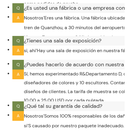
como pedidos de prueba.
¿Es usted una fábrica o una empresa comer
Q
Nosotros’Eres una fábrica. Una fábrica ubicada e
A
tren de Quanzhou, a 30 minutos del aeropuerto de 
Xiamen. Tenemos otras 2 fábricas ubicadas en la
¿Tienes una sala de exposición?
Q
si, ahi’Hay una sala de exposición en nuestra fábr
A
¿Puedes hacerlo de acuerdo con nuestra ob
Q
Sí, hemos experimentado R&Departamento D, que 
A
diseñadores de colores y 10 escultores. Contamo
diseños de clientes. La tarifa de muestra se cobr
10,00 a 25,00 USD por cada pulgada.
¿Qué tal su garantía de calidad?
Q
Nosotros’Somos 100% responsables de los daños 
A
si’S causado por nuestro paquete inadecuado.