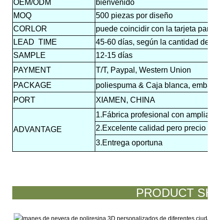
OEM/ODM
bienvenido
MOQ
500 piezas por diseño
CORLOR
puede coincidir con la tarjeta panto
LEAD
TIME
45-60 días, según la cantidad de s
SAMPLE
12-15 días
PAYMENT
T/T, Paypal, Western Union
PACKAGE
poliespuma & Caja blanca, embalaj
PORT
XIAMEN, CHINA
1.Fábrica profesional con amplia ex
2.Excelente calidad pero precio com
ADVANTAGE
3.Entrega oportuna
PRODUCT