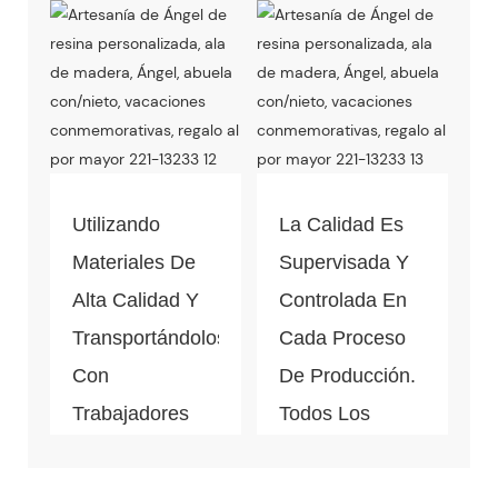
De Pieza De
Caída Antes De
Decoración Del
La Producción
Hogar. El
En Masa.
Control De
Calidad Está
Bajo El Proceso
Utilizando
La Calidad Es
De Cada Paso
Materiales De
Supervisada Y
De La
Alta Calidad Y
Controlada En
Producción
Transportándolos
Cada Proceso
Masiva.
Con
De Producción.
Trabajadores
Todos Los
Profesionales,
Materiales
La Calidad De
Pueden Pasar