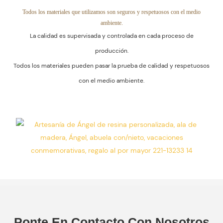
Los Productos
La Prueba De
Todos los materiales que utilizamos son seguros y respetuosos con el medio
ambiente.
Está
Calidad Y
La calidad es supervisada y controlada en cada proceso de
Garantizada.
Respetuosos
producción.
Con El Medio
Todos los materiales pueden pasar la prueba de calidad y respetuosos
Ambiente.
con el medio ambiente.
Ponte En Contacto Con Nosotros