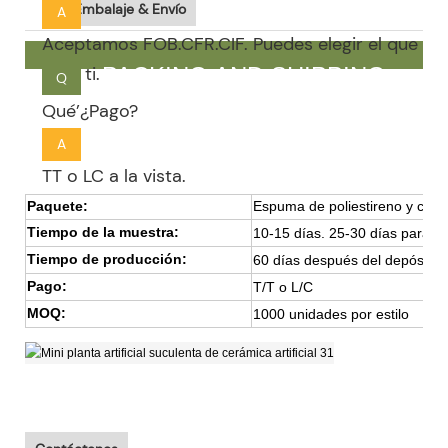
Embalaje & Envío
A
Aceptamos FOB.CFR.CIF. Puedes elegir el que se
para ti.
PACKING AND SHIPPING
Q
Qué’¿Pago?
A
TT o LC a la vista.
Paquete:
Espuma de poliestireno y caja
Tiempo de la muestra:
10-15 días. 25-30 días para 
Tiempo de producción:
60 días después del depósito 
Pago:
T/T o L/C
MOQ:
1000 unidades por estilo