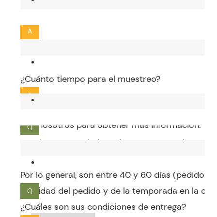
¿Tiene una muestra gratuita o necesita un costo
A
Si tiene un diseño personalizado, consulte con 
información.
Q
¿Cuánto tiempo para el muestreo?
A
Por lo general, son entre 10 y 15 días y, para pr
con nosotros para obtener más información.
Q
¿Qué pasa con el plazo de entrega para la prod
A
Por lo general, son entre 40 y 60 días (pedido c
cantidad del pedido y de la temporada en la que 
Q
¿Cuáles son sus condiciones de entrega?