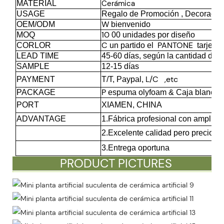
Cerámica
MATERIAL
USAGE
Regalo de Promoción , Decoración
W
OEM/ODM
bienvenido
10
MOQ
00 unidades por diseño
C
PANTONE
CORLOR
un partido el
tarjeta
LEAD TIME
45-60 días, según la cantidad de 
SAMPLE
12-15 días
L/C
,etc
PAYMENT
T/T, Paypal,
P
PACKAGE
espuma olyfoam & Caja blanca, e
PORT
XIAMEN, CHINA
ADVANTAGE
1.Fábrica profesional con amplia e
2.Excelente calidad pero precio co
3.Entrega oportuna
PRODUCT PICTURES