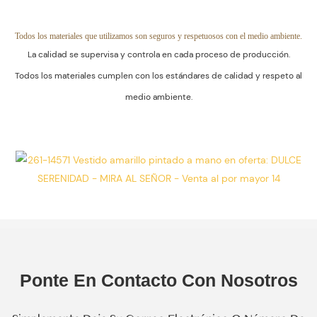
Productos Está
Decorativo. El
Garantizada.
Control De
Todos los materiales que utilizamos son seguros y respetuosos con el medio ambiente.
La calidad se supervisa y controla en cada proceso de producción.
Calidad Se Aplica
Todos los materiales cumplen con los estándares de calidad y respeto al
En Cada Etapa
medio ambiente.
De La
Producción En
Masa.
Ponte En Contacto Con Nosotros