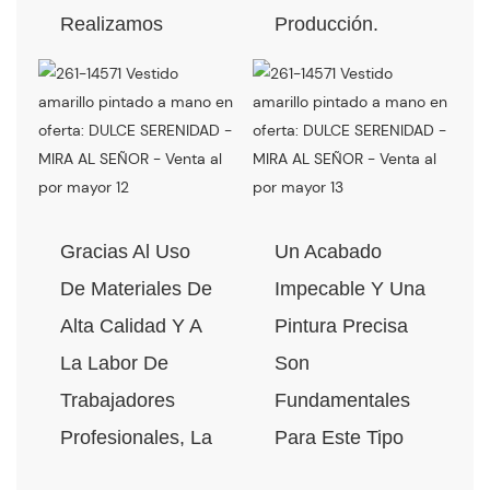
Realizamos
Producción.
Pruebas De
Todos Los
Caída Antes De
Materiales
La Producción En
Cumplen Con
Masa.
Los Estándares
De Calidad Y
Respeto Al Medio
Gracias Al Uso
Un Acabado
Ambiente.
De Materiales De
Impecable Y Una
Alta Calidad Y A
Pintura Precisa
La Labor De
Son
Trabajadores
Fundamentales
Profesionales, La
Para Este Tipo
Calidad De Los
De Elemento