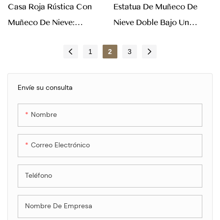
Casa Roja Rústica Con
Estatua De Muñeco De
Muñeco De Nieve:
Nieve Doble Bajo Un
Decoración De Mesa Y
Mismo Sombrero: "Amor
1
2
3
Regalo Navideño
Al Ver La Escarcha"
Regalo Navideño
Envíe su consulta
Nombre
Correo Electrónico
Teléfono
Nombre De Empresa