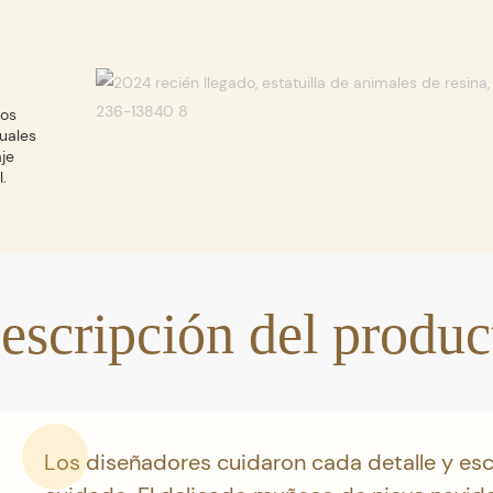
nos
uales
je
.
escripción del produc
Los diseñadores cuidaron cada detalle y es